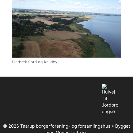
Hjarbæk fjord og Knudby
© 2026 Taarup borgerforening- og forsamlingshus
• Bygget
med
GeneratePress