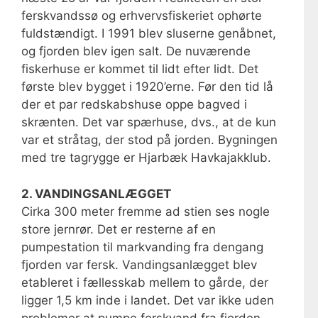
ferskvandssø og erhvervsfiskeriet ophørte
fuldstændigt. I 1991 blev sluserne genåbnet,
og fjorden blev igen salt. De nuværende
fiskerhuse er kommet til lidt efter lidt. Det
første blev bygget i 1920’erne. Før den tid lå
der et par redskabshuse oppe bagved i
skrænten. Det var spærhuse, dvs., at de kun
var et stråtag, der stod på jorden. Bygningen
med tre tagrygge er Hjarbæk Havkajakklub.
2. VANDINGSANLÆGGET
Cirka 300 meter fremme ad stien ses nogle
store jernrør. Det er resterne af en
pumpestation til markvanding fra dengang
fjorden var fersk. Vandingsanlægget blev
etableret i fællesskab mellem to gårde, der
ligger 1,5 km inde i landet. Det var ikke uden
problemer at pumpe ferskvand fra fjorden.