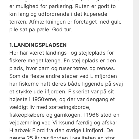
er mulighed for parkering. Ruten er godt to
km lang og udfordrende i det kuperede
terræn. Afmærkningen er foretaget med gule
pile sat på pæle. God tur.
1. LANDINGSPLADSEN
Her har været landings- og stejleplads for
fiskere meget længe. En stejleplads er den
plads, hvor garn og ruser tørres og renses.
Som de fleste andre steder ved Limfjorden
har fiskerne haft deres både liggende på svaj
et stykke ude i fjorden. Fiskeriet var på sit
højeste i 1950’erne, og der var dengang et
vældigt liv med sorteringsborde,
fiskeopkøbere og garnkogeri. I 1966 stod en
vejdæmning ved Virksund færdig og afskar
Hjarbæk Fjord fra den øvrige Limfjord. De
næste 25 år var fjorden i realiteten en stor