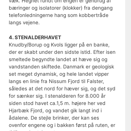
væk. Hegnet rundt om engen er genbrug af
bæringer og isolatorer (klokker) fra dengang
telefonledningerne hang som kobbertråde
langs vejene.
4. STENALDERHAVET
Knudby/Borup og Kvols ligger på en banke,
der er skabt under den sidste istid. Efter isen
smeltede begyndte landet at hæve sig og
vandstanden skiftede. Danmark er geologisk
set meget dynamisk, og hele landet vipper
langs en linie fra Nissum Fjord til Falster,
således at det nord for hæver sig, og det syd
for sænker sig. I stenalderen for 8.000 år
siden stod havet ca.1,5 m. højere her ved
Hjarbæk Fjord, og vandet gik langt ind i
ådalene. De stejle brinker, der kan ses
ovenfor engene og i bakken først på ruten, er