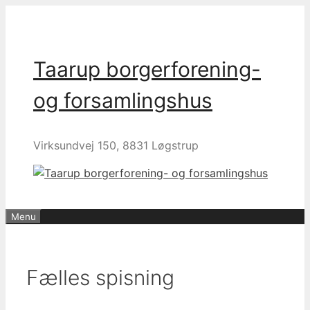
Hop
til
indhold
Taarup borgerforening-
og forsamlingshus
Virksundvej 150, 8831 Løgstrup
Menu
Fælles spisning