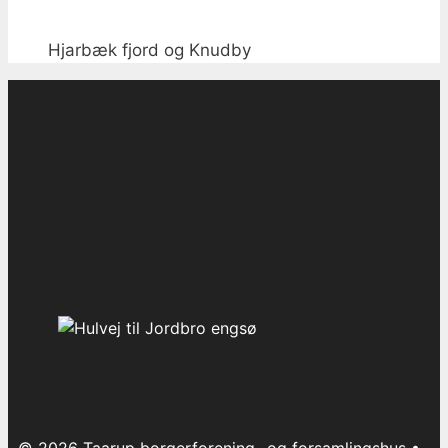
Hjarbæk fjord og Knudby
© 2026 Taarup borgerforening- og forsamlingshus
•